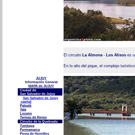
El circuito
La Almona
-
Los Alisos
es u
En lo alto del pique, el complejo turísti
JUJUY
Información General
MAPA de JUJUY
Ciudad de
San Salvador de Jujuy
San Salvador de Jujuy
capital
Palpalá
Yala
Lozano
Termas de Reyes
Circuito de la Quebrada
Tumbaya
Purmamarca
Posta de Hornillos