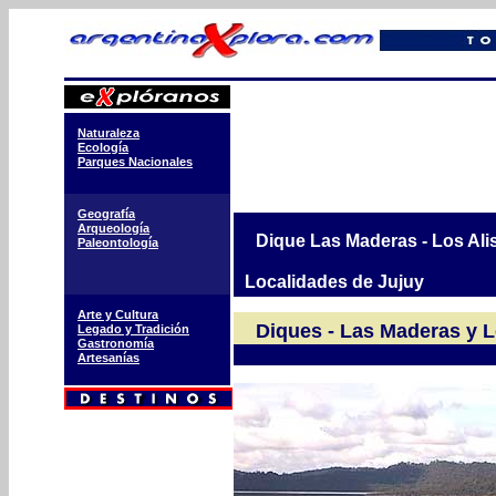
Naturaleza
Ecología
Parques Nacionales
Geografía
Arqueología
Dique Las Maderas - Los Ali
Paleontología
Localidades de Jujuy
Arte y Cultura
Diques - Las Maderas y L
Legado y Tradición
Gastronomía
Artesanías