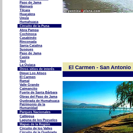
Paso de Jama
Maimará
Tilcara
Huacalera
Uquía
Humahuaca
Circuito de la Puna
Abra Pampa
Cochinoca
Casabindo
Rinconada
Santa Catalina
Susques
Paso de Jama
Casira
Yavi
La Quiaca
El Carmen - San Antonio
Otros sitios de interés
Dique Los Alisos
El Carmen
Ramal
Valle Grande
Caimancito
Fuerte de Santa Bárbara
Obras del Paso de Jama
Quebrada de Humahuaca
Patrimonio de la
Humanidad
Parques Nacionales
Calilegua
Laguna de los Pozuelos
Mapas de la Región
Circuito de los Valles
Circuito de la Quebrada