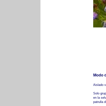
Modo d
Aislado v
Solo grup
en la sel
patrulla 