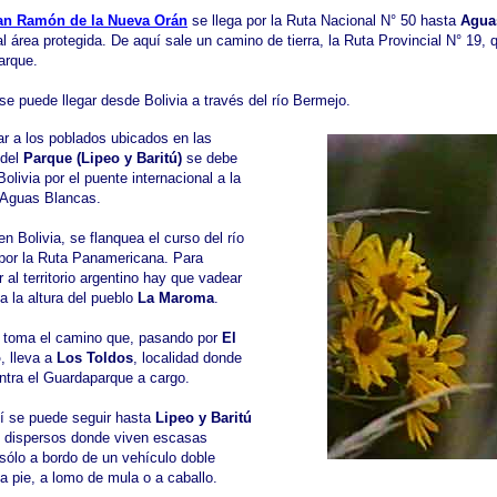
an Ramón de la Nueva Orán
se llega por la Ruta Nacional N° 50 hasta
Agua
l área protegida. De aquí sale un camino de tierra, la Ruta Provincial N° 19, q
arque.
e puede llegar desde Bolivia a través del río Bermejo.
ar a los poblados ubicados en las
 del
Parque (Lipeo y Baritú)
se debe
Bolivia por el puente internacional a la
e Aguas Blancas.
n Bolivia, se flanquea el curso del río
por la Ruta Panamericana. Para
r al territorio argentino hay que vadear
 a la altura del pueblo
La Maroma
.
 toma el camino que, pasando por
El
o
, lleva a
Los Toldos
, localidad donde
ntra el Guardaparque a cargo.
lí se puede seguir hasta
Lipeo y Baritú
s dispersos donde viven escasas
 sólo a bordo de un vehículo doble
 a pie, a lomo de mula o a caballo.