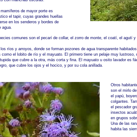
s mamíferos de mayor porte es
stico el tapir, cuyas grandes huellas
erse en los senderos y bordes de
e agua.
ecies comunes son el pecarí de collar, el zorro de monte, el coatí, el agutí y
los ríos y arroyos, donde se forman pozones de agua transparente habitados
 como el lobito de río y el mayuato. El primero tiene un pelaje muy lustroso,
upida que cubre a la otra, más corta y fina. El mayuato u osito lavador es fác
egro, que cubre los ojos y el hocico, y por su cola anillada.
Otros habitant
son el mirlo de
el yapú, boyer
colgantes. Ta
el pescador gr
insectos acuát
en grupos sobr
Una de las ran
habita las sier