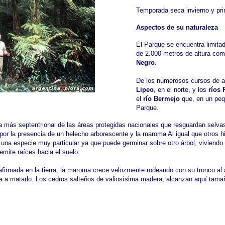
Temporada seca invierno y prin
Aspectos de su naturaleza
El Parque se encuentra limit
de 2.000 metros de altura co
Negro
.
De los numerosos cursos de a
Lipeo
, en el norte, y los
ríos
el
río Bermejo
que, en un pequ
Parque.
a más septentrional de las áreas protegidas nacionales que resguardan selv
or la presencia de un helecho arborescente y la maroma Al igual que otros 
 una especie muy particular ya que puede germinar sobre otro árbol, viviendo 
emite raíces hacia el suelo.
firmada en la tierra, la maroma crece velozmente rodeando con su tronco al á
a a matarlo. Los cedros salteños de valiosísima madera, alcanzan aquí tam