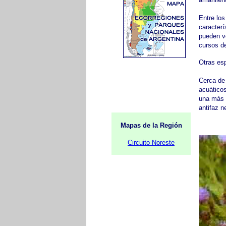
Entre lo
caracterí
pueden v
cursos d
Otras esp
Cerca de 
acuáticos
una más t
antifaz n
Mapas de la Región
Circuito Noreste