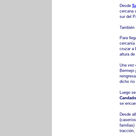
Desde
S
cercana a
sur del P
También s
Para lleg
cercanía
cruzar a 
altura d
Una vez e
Bermejo 
reingresa
dicho río
Luego se
Candad
se encue
Desde al
(caserío
familias)
tracción,