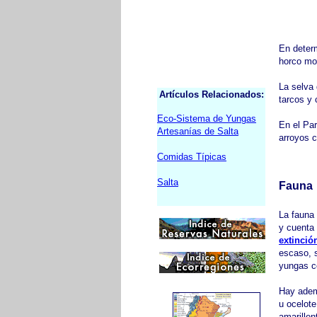
En deter
horco mol
La selva
Artículos Relacionados:
tarcos y
Eco-Sistema de Yungas
En el Par
Artesanías de Salta
arroyos 
Comidas Típicas
Salta
Fauna
La fauna 
y cuenta
extinció
escaso, s
yungas c
Hay ademá
u ocelot
amarille