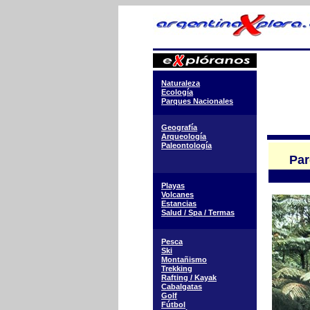
Naturaleza
Ecología
Parques Nacionales
Geografía
Arqueología
Paleontología
Parq
Playas
Volcanes
Estancias
Salud / Spa / Termas
Pesca
Ski
Montañismo
Trekking
Rafting / Kayak
Cabalgatas
Golf
Fútbol