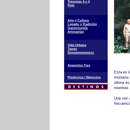
Travesías 4 x 4
Polo
Arte y Cultura
Legado y Tradición
Gastronomía
Artesanías
Vida Urbana
Tango
Entretenimientos
Argentina Tips
Esta es l
montana p
Productos / Negocios
última es
mientras 
Una vez a
frecuenci