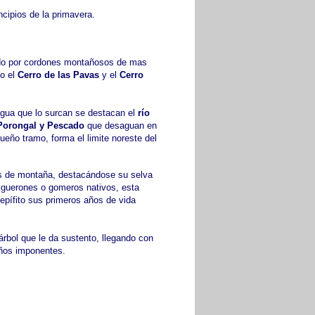
cipios de la primavera.
ado por cordones montañosos de mas
mo el
Cerro de las Pavas
y el
Cerro
gua que lo surcan se destacan el
río
 Porongal y Pescado
que desaguan en
eño tramo, forma el limite noreste del
as de montaña, destacándose su selva
higuerones o gomeros nativos, esta
epífito sus primeros años de vida
rbol que le da sustento, llegando con
años imponentes.