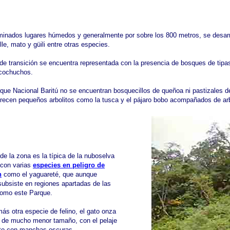
minados lugares húmedos y generalmente por sobre los 800 metros, se desarr
le, mato y güili entre otras especies.
 de transición se encuentra representada con la presencia de bosques de tip
 cochuchos.
que Nacional Baritú no se encuentran bosquecillos de queñoa ni pastizales de 
crecen pequeños arbolitos como la tusca y el pájaro bobo acompañados de ar
de la zona es la típica de la nuboselva
 con varias
especies en peligro de
n
como el yaguareté, que aunque
ubsiste en regiones apartadas de las
omo este Parque.
s otra especie de felino, el gato onza
e de mucho menor tamaño, con el pelaje
nto con manchas oscuras.