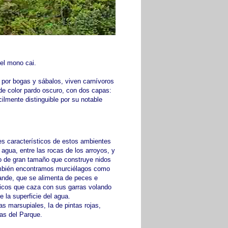
 el mono cai.
 por bogas y sábalos, viven carnívoros
 de color pardo oscuro, con dos capas:
ilmente distinguible por su notable
es característicos de estos ambientes
 agua, entre las rocas de los arroyos, y
o de gran tamaño que construye nidos
mbién encontramos murciélagos como
ande, que se alimenta de peces e
icos que caza con sus garras volando
e la superficie del agua.
as marsupiales, Ia de pintas rojas,
ras del Parque.