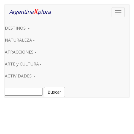
X
Argentina
plora
Toggle
navigati
DESTINOS
NATURALEZA
ATRACCIONES
ARTE y CULTURA
ACTIVIDADES
Buscar