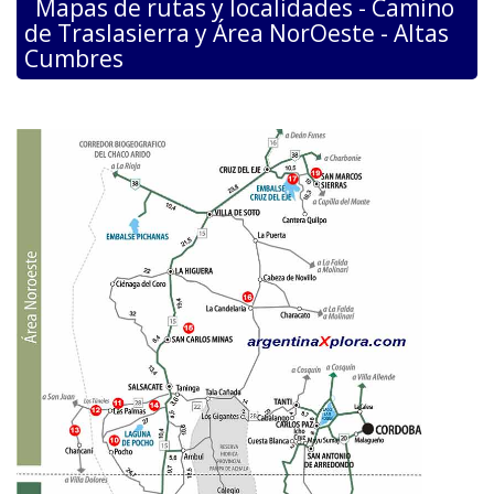
Mapas de rutas y localidades - Camino
de Traslasierra y Área NorOeste - Altas
Cumbres