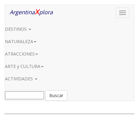
X
Argentina
plora
Toggle
navigati
DESTINOS
NATURALEZA
ATRACCIONES
ARTE y CULTURA
ACTIVIDADES
Buscar