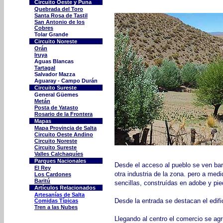
Circuito Oeste y Puna
Quebrada del Toro
Santa Rosa de Tastil
San Antonio de los
Cobres
Tolar Grande
Circuito
Noreste
Orán
Iruya
Aguas Blancas
Tartagal
Salvador Mazza
Aguaray - Campo Durán
Circuito Sureste
General Güemes
Metán
Posta de Yatasto
Rosario de la Frontera
Mapas
Mapa Provincia de Salta
Circuito Oeste Andino
Circuito Noreste
Circuito Sureste
Valles Calchaquíes
Parques Nacionales
Desde el acceso al pueblo se ven bar
El Rey
otra industria de la zona. pero a med
Los Cardones
Baritú
sencillas, construídas en adobe y pie
Artículos Relacionados
Artesanías de Salta
Desde la entrada se destacan el edifi
Comidas Típicas
Tren a las Nubes
Llegando al centro el comercio se ag