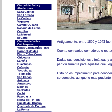
Ciudad de Salta y
Alrededores
Salta Capital
San Lorenzo
La Caldera
Vaqueros
Campo Quijano
Rosario de Lerma
Cerrillos
La Merced
El Carril
Circuito de Valles
Antiguamente, entre 1899 y 1943 fue 
Calchaquíes
Valles Calchaquíes - info
Cuenta con varios comedores o restau
Coronel Moldes
Dique Cabra Corral
Chicoana
Dadas sus condiciones climáticas y am
La Viña
particularmente para aquellos que lle
Guachipas
Cafayate
Yacochuya
Esto no es impedimento para conocer
Tolombón
San Carlos
se combate, aunque lo mas prudente e
Animaná
Angastaco
Molinos
Seclantas
Cachi
Payogasta
Recta del Tin-Tin
Cuesta del Obispo
Quebrada de Escoipe
La Poma